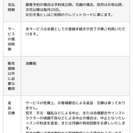
支払
都度予約の場合は予約成立時。月謝の場合、初月はお申込時、
時期
次月以降は毎月20日。
お引き落としはご利用のクレジットカードに準じます。
サー
本サービスは会員としての登録手続きが完了次第ご利用いただ
ビス
けます。
の提
供時
期
販売
消費税
価格
以外
に必
要な
費用
返
サービスの性質上、お客様都合による返品・交換は承っており
品・
ません。
交換
荒天・天災・騒乱などによる中止、または会場都合やインスト
ラクターの体調不良などによる中止の場合は、中止となったレ
ッスンの料金を返金、または月謝の有効回数をお戻しいたしま
す。